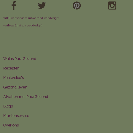
ViBiS webservices (uitvoerend webdesign)
vanTessa (grafisch webdesign)
Wat is PuurGezond
Recepten
Kookvideo's
Gezond leven
Afvallen met PuurGezond
Blogs
Klantenservice
Over ons