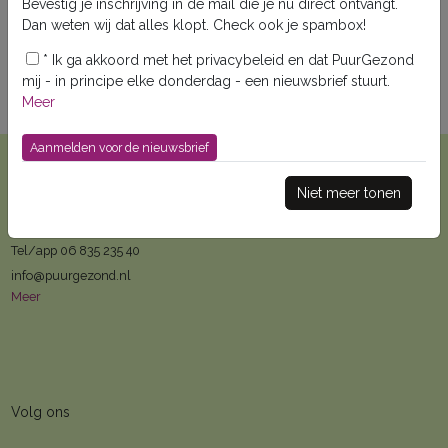
het is niet waar
Bevestig je inschrijving in de mail die je nu direct ontvangt.
Dan weten wij dat alles klopt. Check ook je spambox!
*
Ik ga akkoord met het privacybeleid en dat PuurGezond
Ga naar de resultaten
mij - in principe elke donderdag - een nieuwsbrief stuurt.
Meer
Niet meer tonen
Contact
Redactie PuurGezond
Tel/app 06 835 235 40
info@puurgezond.nl
Meer
Volg ons