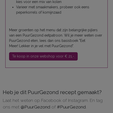
kies voor een mix van kolen
Varieer met smaakmakers, probeer ook eens
peperkorrels of komijnzaad
Meer groenten op het menu dat zijn belangrijke pijlers
van een PuurGezond eetpatroon. Wil je meer weten over
PuurGezond eten, lees dan ons basisboek "Eet
Meer! Lekker in je vel met PuurGezond".
Te koop in onze webshop voor € 21,-.
Heb je dit PuurGezond recept gemaakt?
Laat het weten op Facebook of Instagram. En tag
ons met
@PuurGezond
of
#PuurGezond
.