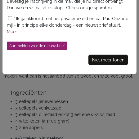
Bevestig je inschrijving in de mail die je nu direct ontvangt.
Dan weten wij dat alles klopt. Check ook je spambox!
*
Ik ga akkoord met het privacybeleid en dat PuurGezond
mij - in principe elke donderdag - een nieuwsbrief stuurt.
Hoe maak je zuurkool
Meer
Zelf zuurkool inmaken is eenvoudig en o
3x favoriet
zo lekker! Veel lekkerder dan de (biologische)
zuurkool die je in zakjes of uit het vat koopt.
Niet meer tonen
Het najaar of de vroege winter is hét moment om zuurkool te
maken, want dan is het aanbod van spitskool en witte kool groot.
Ingrediënten
3 eetlepels jeneverbessen
3 eetlepels venkelzaad
3 eetlepels dillezaad en/of 3 eetlepels karwijzaad
4 witte kolen (à 1400 gram)
3 zure appels
5-6 weken in inmaakpot