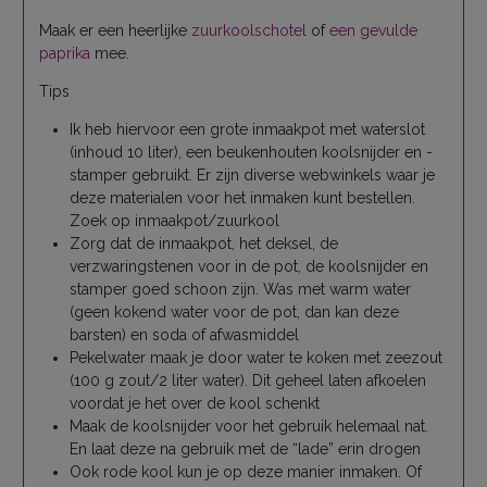
Maak er een heerlijke
zuurkoolschotel
of
een gevulde
paprika
mee.
Tips
Ik heb hiervoor een grote inmaakpot met waterslot
(inhoud 10 liter), een beukenhouten koolsnijder en -
stamper gebruikt. Er zijn diverse webwinkels waar je
deze materialen voor het inmaken kunt bestellen.
Zoek op inmaakpot/zuurkool
Zorg dat de inmaakpot, het deksel, de
verzwaringstenen voor in de pot, de koolsnijder en
stamper goed schoon zijn. Was met warm water
(geen kokend water voor de pot, dan kan deze
barsten) en soda of afwasmiddel
Pekelwater maak je door water te koken met zeezout
(100 g zout/2 liter water). Dit geheel laten afkoelen
voordat je het over de kool schenkt
Maak de koolsnijder voor het gebruik helemaal nat.
En laat deze na gebruik met de “lade” erin drogen
Ook rode kool kun je op deze manier inmaken. Of