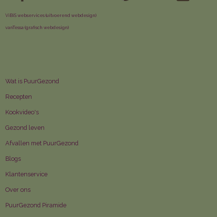
ViBiS webservices (uitvoerend webdesign)
vanTessa (grafisch webdesign)
Wat is PuurGezond
Recepten
Kookvideo's
Gezond leven
Afvallen met PuurGezond
Blogs
Klantenservice
Over ons
PuurGezond Piramide