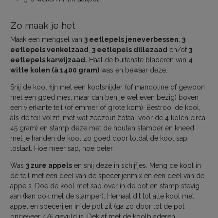
Zo maak je het
Maak een mengsel van
3 eetlepels jeneverbessen
,
3
eetlepels venkelzaad
,
3 eetlepels dillezaad
en/of
3
eetlepels karwijzaad.
Haal de buitenste bladeren van
4
witte kolen (à 1400 gram)
was en bewaar deze.
Snij de kool fijn met een koolsnijder (of mandoline of gewoon
met een goed mes, maar dan ben je wel even bezig) boven
een vierkante teil (of emmer of grote kom). Bestrooi de kool,
als de teil volzit, met wat zeezout (totaal voor de 4 kolen circa
45 gram) en stamp deze met de houten stamper en kneed
met je handen de kool zo goed door totdat de kool sap
loslaat. Hoe meer sap, hoe beter.
Was
3 zure appels
en snij deze in schijfjes. Meng de kool in
de teil met een deel van de specerijenmix en een deel van de
appels. Doe de kool met sap over in de pot en stamp stevig
aan (kan ook met de stamper). Herhaal dit tot alle kool met
appel en specerijen in de pot zit (ga zo door tot de pot
ongeveer 4/5 gevuld is. Dek af met de koolbladeren.