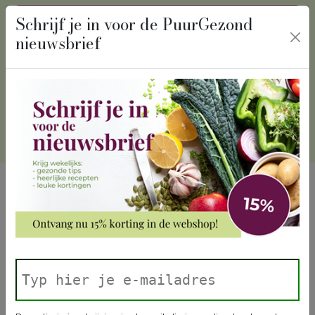
recept
algemeen
Schrijf je in voor de PuurGezond
nieuwsbrief
Winkelmand
Inloggen