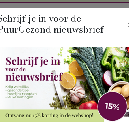
Schrijf je in voor de
PuurGezond nieuwsbrief
Winkel
Wat is 
Home
Winkel
Combi-pa
P