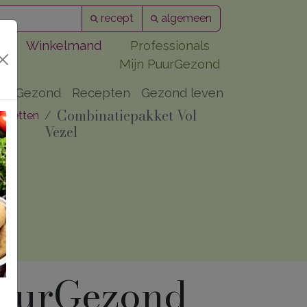
recept
algemeen
Winkelmand
Professionals
Mijn PuurGezond
PuurGezond
Recepten
Gezond leven
Combinatiepakket Vol
kketten
Vezel
uurGezond