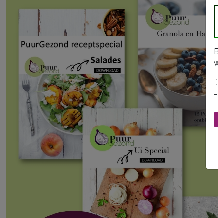
B
w
-