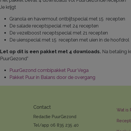
Het pakket bevat 4 downloads vol PuurGezonde recepten
Je krijgt
Granola en havermout ontbijtspecial met 15 recepten
De salade receptspecial met 24 recepten
De vezelboost receptspecial met 21 recepten
De uienspecial met 15 recepten met uien in de hoofdrol
Let op dit is een pakket met 4 downloads.
Na betaling k
PuurGezond”
PuurGezond combipakket Puur Vega
Pakket Puur in Balans door de overgang
Contact
Wat is
Redactie PuurGezond
Recept
Tel/app 06 835 235 40