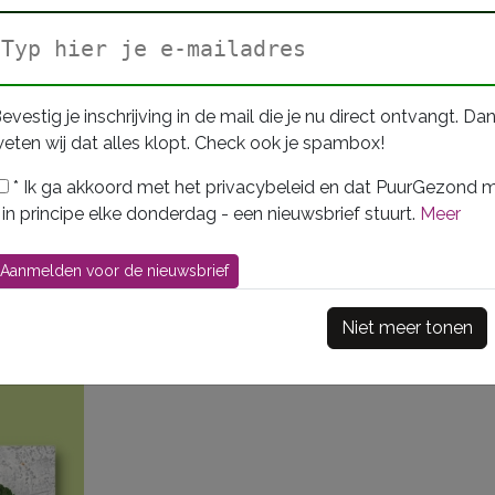
Combip
evestig je inschrijving in de mail die je nu direct ontvangt. Da
In dit combi-pakket zitten 4 
eten wij dat alles klopt. Check ook je spambox!
e
*
Ik ga akkoord met het privacybeleid en dat PuurGezond m
Gezond gewicht
 in principe elke donderdag - een nieuwsbrief stuurt.
Meer
Meer nodig? In 
Niet meer tonen