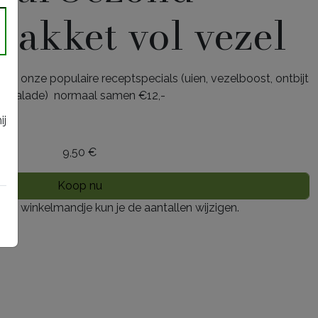
akket vol vezel
n
van onze populaire receptspecials (uien, vezelboost, ontbijt
n salade) normaal samen €12,-
ij
Combi-pakketten
Diversen
Gezond ouder worden
9,50 €
het winkelmandje kun je de aantallen wijzigen.