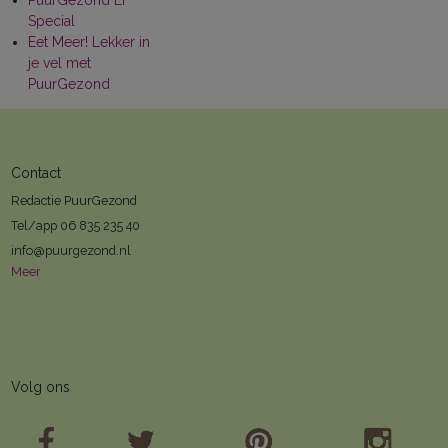
PuurGezond Ei
Special
Eet Meer! Lekker in
je vel met
PuurGezond
Contact
Redactie PuurGezond
Tel/app 06 835 235 40
info@puurgezond.nl
Meer
Volg ons