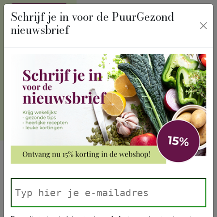
recept
Schrijf je in voor de PuurGezond
nieuwsbrief
algemeen
rofessionals
n PuurGezond
Home
Winkel
Receptspecials
PuurGezond
Uien special