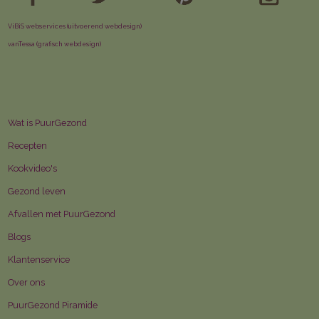
ViBiS webservices (uitvoerend webdesign)
vanTessa (grafisch webdesign)
Wat is PuurGezond
Recepten
Kookvideo's
Gezond leven
Afvallen met PuurGezond
Blogs
Klantenservice
Over ons
PuurGezond Piramide