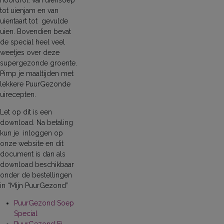
hoofdrol: van uiensoep
tot uienjam en van
uientaart tot gevulde
uien. Bovendien bevat
de special heel veel
weetjes over deze
supergezonde groente.
Pimp je maaltijden met
lekkere PuurGezonde
uirecepten.
Let op dit is een
download. Na betaling
kun je inloggen op
onze website en dit
document is dan als
download beschikbaar
onder de bestellingen
in “Mijn PuurGezond”
PuurGezond Soep
Special