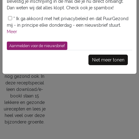
Bevestig je inschrijving in de mail die je nu direct ontvangt.
Dan weten wij dat alles klopt. Check ook je spambox!
*
Ik ga akkoord met het privacybeleid en dat PuurGezond
PuurGezond
mij - in principe elke donderdag - een nieuwsbrief stuurt.
Meer
Uien
special
Niet meer tonen
Met uien kun je alle
kanten op en ze zijn
nog gezond ook. In
deze receptspecial
(een download/e-
book) staan 15
lekkere en gezonde
uirecepten en lees je
heel veel over deze
bijzondere groente.
Gezond gewicht