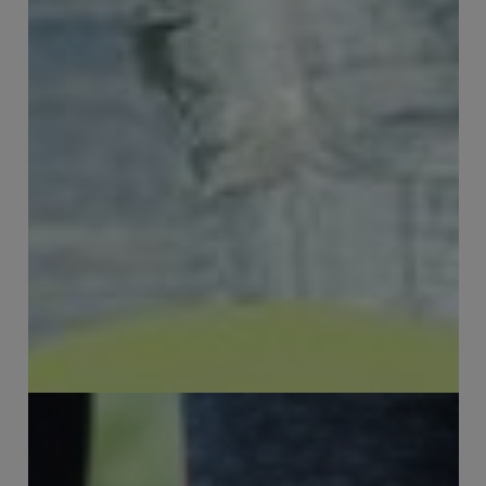
Drink jij voldoende nu? Drink jij
PuurGezond?