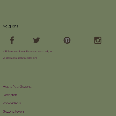
Vaker plantaardig is een eitje met
PuurGezond
Volg ons
ViBiS webservices (uitvoerend webdesign)
vanTessa (grafisch webdesign)
Wat is PuurGezond
Recepten
Kookvideo's
Ze zijn er weer: lekkere
Gezond leven