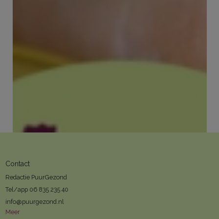
PuurGezond, fruitig en zoet: het is
weer aardbeientijd
Alle nieuwsbrieven sinds augustus 2022
Contact
Redactie PuurGezond
Tel/app 06 835 235 40
info@puurgezond.nl
Meer