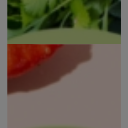
35 keer PuurGezond van de barbecue