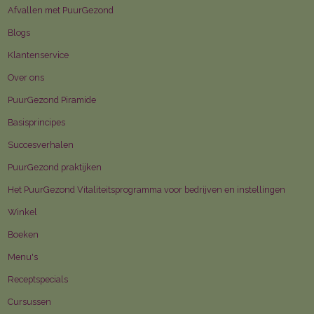
PuurGezonde asperges!
Afvallen met PuurGezond
Blogs
Klantenservice
Over ons
PuurGezond Piramide
Basisprincipes
Succesverhalen
PuurGezond praktijken
Het PuurGezond Vitaliteitsprogramma voor bedrijven en instellingen
Winkel
Boeken
We wensen je PuurGezonde
Menu's
paasdagen
Receptspecials
Cursussen