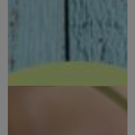
PuurGezond met verse kruiden