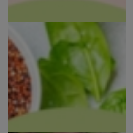
PuurGezond Mexicaans eten
Lekker PuurGezond Zomers