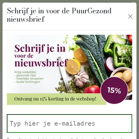
recept
algemeen
Schrijf je in voor de PuurGezond
nieuwsbrief
Winkelmand
Inloggen
Onze laatste 12 nieuwsbrieven