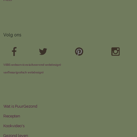
Volg ons
ViBiS webservices (uitvoerend webdesign)
vanTessa (grafisch webdesign)
Wat is PuurGezond
Recepten
Kookvideo's
Gezond leven