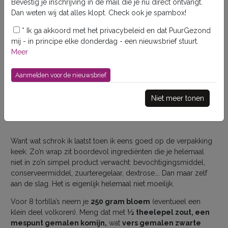
Bevestig je inschrijving in de mail die je nu direct ontvangt.
Dan weten wij dat alles klopt. Check ook je spambox!
*
Ik ga akkoord met het privacybeleid en dat PuurGezond
mij - in principe elke donderdag - een nieuwsbrief stuurt.
Meer
Hoe maak je tortillawraps?
Altijd handig zo’n tortillawrap. Je maakt er
73x favoriet
Niet meer tonen
een snelle maaltijd of lunch mee. Maar zo'n kant-en-
klare wrap is veel minder puur dan je verwacht.
Want wat schrok ik laatst toen ik eens goed op de verpakking
keek. Zo’n wrap zit boordevol ingrediënten die je helemaal
niet in zo’n simpel product verwacht: bevochtigingsmiddel,
conserveermiddel, zuurteregelaar, dextrose…. Dan maar zelf
aan de slag. Het is eigenlijk helemaal niet moeilijk.
Voor 8 tortilla’s neem je
250 gram bloem
(eventueel een
klein deel volkoren). Meng dat met
½ theelepel zout, een
mespunt gemalen komijn,
wat
vers gemalen zwarte