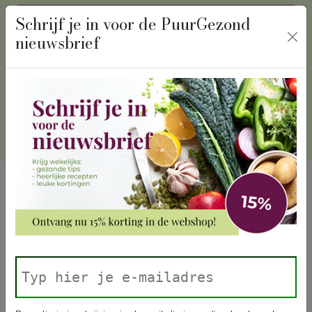
recept
algemeen
Schrijf je in voor de PuurGezond
nieuwsbrief
Winkelmand
Inloggen