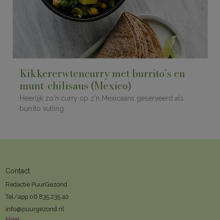
Kikkererwtencurry met burrito’s en
munt-chilisaus (Mexico)
Heerlijk zo'n curry op z'n Mexicaans geserveerd als
burrito vulling.
Contact
Redactie PuurGezond
Tel/app 06 835 235 40
info@puurgezond.nl
Meer