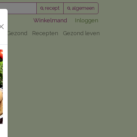
recept
algemeen
Winkelmand
Inloggen
PuurGezond
Recepten
Gezond leven