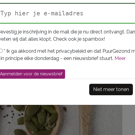
Ik heb een notenallergie, hoe kan ik noten vervangen?
evestig je inschrijving in de mail die je nu direct ontvangt. Da
eten wij dat alles klopt. Check ook je spambox!
*
Ik ga akkoord met het privacybeleid en dat PuurGezond m
 in principe elke donderdag - een nieuwsbrief stuurt.
Meer
Niet meer tonen