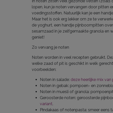
In noten zitten veel gezonde vetten (zoals
lopen, kun je noten vervangen door pitten 
voedingsstoffen. Natuurlijk kan je een handj
Maar het is ook erg lekker om ze te verwerk
de yoghurt, een handje pijnboompitten ove
sesamzaad in je zelfgemaakte granola en w
geniet!
Zo vervang je noten
Noten worden in veel recepten gebruikt. De
welke zaad of pit is geschikt in welk gerecht?
voorbeelden:
Noten in salade:
deze heerlijke mix van
Noten in gebak: pompoen- en zonneblo
Noten in muesli of granola: pompoenpi
Geroosterde noten: geroosterde pijnbo
variant
.
Pindakaas of notenpasta: smeer eens t