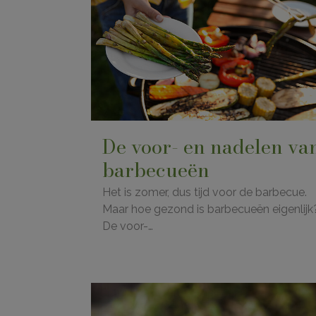
De voor- en nadelen va
barbecueën
Het is zomer, dus tijd voor de barbecue.
Maar hoe gezond is barbecueën eigenlijk
De voor-…