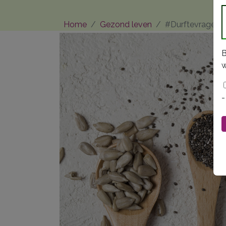
Home
Gezond leven
#Durftevragen
B
w
-