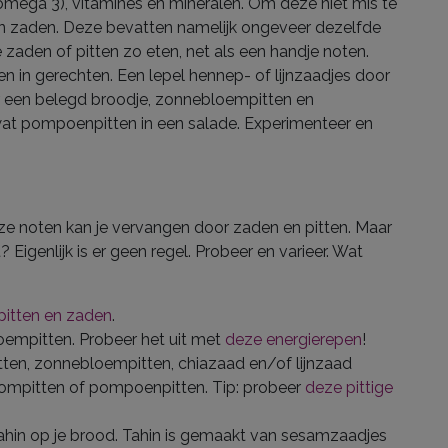
 omega 3), vitamines en mineralen. Om deze niet mis te
en zaden. Deze bevatten namelijk ongeveer dezelfde
e zaden of pitten zo eten, net als een handje noten.
en in gerechten. Een lepel hennep- of lijnzaadjes door
r een belegd broodje, zonnebloempitten en
at pompoenpitten in een salade. Experimenteer en
ze noten kan je vervangen door zaden en pitten. Maar
 Eigenlijk is er geen regel. Probeer en varieer. Wat
 pitten en zaden
.
empitten. Probeer het uit met
deze energierepen
!
tten, zonnebloempitten, chiazaad en/of lijnzaad
ompitten of pompoenpitten. Tip: probeer
deze pittige
ahin op je brood. Tahin is gemaakt van sesamzaadjes