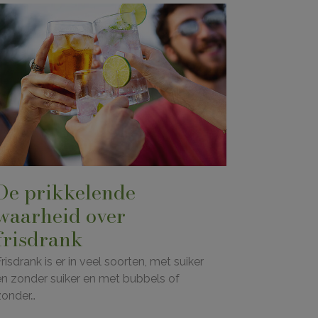
De prikkelende
waarheid over
frisdrank
risdrank is er in veel soorten, met suiker
en zonder suiker en met bubbels of
zonder…