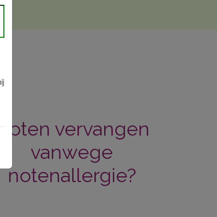
n
ij
Noten vervangen
vanwege
notenallergie?