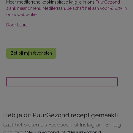
Meer mediterrane kookinspiratie krijg je in ons
PuurGezond
slank maandmenu Mediterraan. Je schaft het aan voor € 4,95 in
onze webwinkel.
Door
Laura
Zet bij mijn favorieten
Heb je dit PuurGezond recept gemaakt?
Laat het weten op Facebook of Instagram. En tag
ons met
@PuurGezond
of
#PuurGezond
.