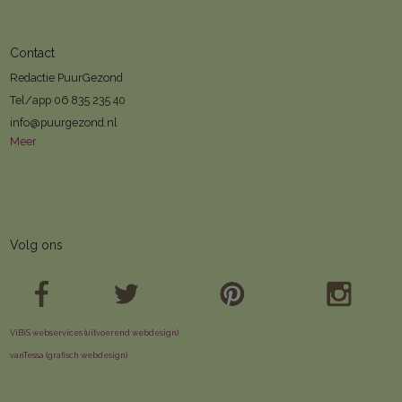
Contact
Redactie PuurGezond
Tel/app 06 835 235 40
info@puurgezond.nl
Meer
Volg ons
ViBiS webservices (uitvoerend webdesign)
vanTessa (grafisch webdesign)