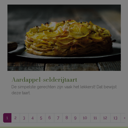
Aardappel-selderijtaart
De simpelste gerechten zijn vaak het lekkerst! Dat bewijst
deze taart.
1
2
3
4
5
6
7
8
9
10
11
12
13
»