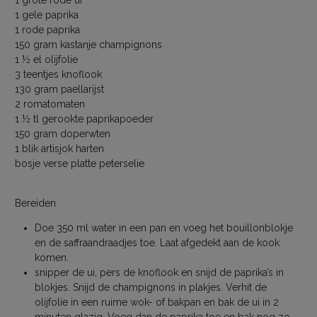
1 gele paprika
1 rode paprika
150 gram kastanje champignons
1 ½ el olijfolie
3 teentjes knoflook
130 gram paellarijst
2 romatomaten
1 ½ tl gerookte paprikapoeder
150 gram doperwten
1 blik artisjok harten
bosje verse platte peterselie
Bereiden
Doe 350 ml water in een pan en voeg het bouillonblokje
en de saffraandraadjes toe. Laat afgedekt aan de kook
komen.
snipper de ui, pers de knoflook en snijd de paprika’s in
blokjes. Snijd de champignons in plakjes. Verhit de
olijfolie in een ruime wok- of bakpan en bak de ui in 2
minuten glazig. Voeg dan de paprika toe en bak nog zo