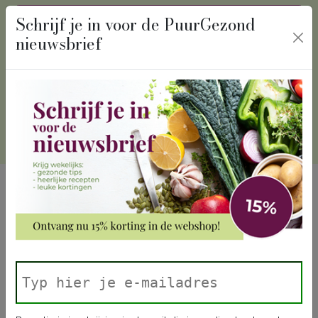
recept
algemeen
Schrijf je in voor de PuurGezond
nieuwsbrief
Winkelmand
Inloggen